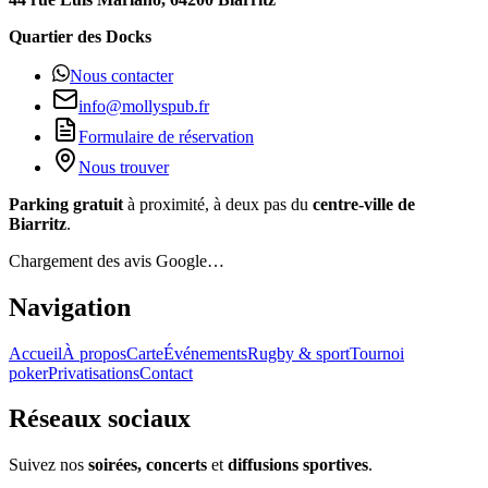
Quartier des Docks
Nous contacter
info@mollyspub.fr
Formulaire de réservation
Nous trouver
Parking gratuit
à proximité, à deux pas du
centre-ville de
Biarritz
.
Chargement des avis Google…
Navigation
Accueil
À propos
Carte
Événements
Rugby & sport
Tournoi
poker
Privatisations
Contact
Réseaux sociaux
Suivez nos
soirées, concerts
et
diffusions sportives
.