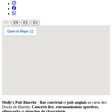
·
·
·
FR
EN
ES
EU
Molly's Pub Biarritz
·
Bar convivial
et
pub anglais
au cœur des
Docks de Biarritz.
Concerts live
,
retransmissions sportives
,
afterworks
et
planches de charcuterie
.