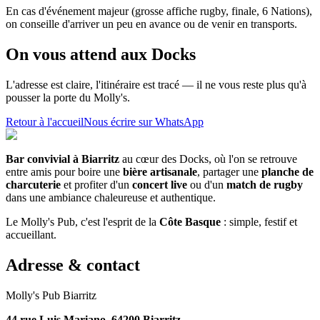
En cas d'événement majeur (grosse affiche rugby, finale, 6 Nations),
on conseille d'arriver un peu en avance ou de venir en transports.
On vous attend aux Docks
L'adresse est claire, l'itinéraire est tracé — il ne vous reste plus qu'à
pousser la porte du Molly's.
Retour à l'accueil
Nous écrire sur WhatsApp
Bar convivial à Biarritz
au cœur des Docks, où l'on se retrouve
entre amis pour boire une
bière artisanale
, partager une
planche de
charcuterie
et profiter d'un
concert live
ou d'un
match de rugby
dans une ambiance chaleureuse et authentique.
Le Molly's Pub, c'est l'esprit de la
Côte Basque
: simple, festif et
accueillant.
Adresse & contact
Molly's Pub Biarritz
44 rue Luis Mariano, 64200 Biarritz