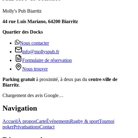
Molly's Pub Biarritz
44 rue Luis Mariano, 64200 Biarritz
Quartier des Docks
Nous contacter
info@mollyspub.fr
Formulaire de réservation
Nous trouver
Parking gratuit
à proximité, à deux pas du
centre-ville de
Biarritz
.
Chargement des avis Google…
Navigation
Accueil
À propos
Carte
Événements
Rugby & sport
Tournoi
poker
Privatisations
Contact