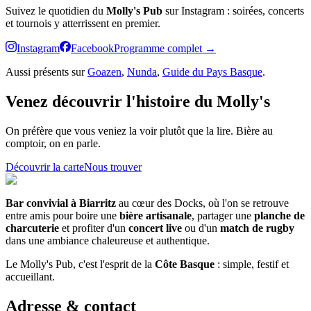
Suivez le quotidien du
Molly's Pub
sur Instagram : soirées, concerts
et tournois y atterrissent en premier.
Instagram
Facebook
Programme complet →
Aussi présents sur
Goazen
,
Nunda
,
Guide du Pays Basque
.
Venez découvrir l'histoire du Molly's
On préfère que vous veniez la voir plutôt que la lire. Bière au
comptoir, on en parle.
Découvrir la carte
Nous trouver
Bar convivial à Biarritz
au cœur des Docks, où l'on se retrouve
entre amis pour boire une
bière artisanale
, partager une
planche de
charcuterie
et profiter d'un
concert live
ou d'un
match de rugby
dans une ambiance chaleureuse et authentique.
Le Molly's Pub, c'est l'esprit de la
Côte Basque
: simple, festif et
accueillant.
Adresse & contact