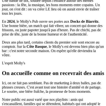
Une bande de dix, soudée depuis l'enfance autour des mêmes
passions : la fête, la musique, les bons moments entre copains. Un
jour, on s'est dit : on va créer LE lieu où on aurait envie de traîner
tous les jours.
En
2024
, le Molly's Pub ouvre ses portes aux
Docks de Biarritz
.
Une bonne bière, un match qui fait vibrer, un concert qui donne des
frissons, ou juste papoter jusqu'à pas d'heure. Pas de chichi, pas de
prise de tête, juste de la bonne humeur et de l'authenticité.
Deux ans plus tard, certains clients du premier soir sont encore au
comptoir. Sur la
Côte Basque
, le Molly's est devenu bien plus qu'un
bar : c'est notre seconde maison. On espère qu'elle deviendra la
vôtre.
L'esprit Molly's
On accueille comme on recevrait des amis
Ici, on ne fait pas semblant. Pas de marketing à deux balles, pas de
phrases creuses. C'est avant tout une histoire d'amitié et de partage.
Le sourire, une bière fraîche, la promesse de bons moments.
Notre public est aussi varié que nos playlists : amis qui
s'encanaillent, familles qui se détendent, habitués qui ont adopté le