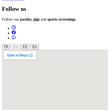
Follow us
Follow our
parties, gigs
and
sports screenings
.
·
·
·
FR
EN
ES
EU