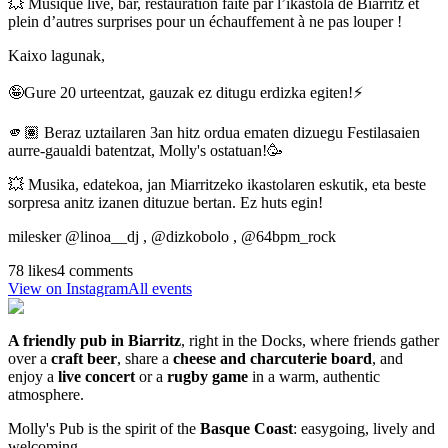
💥 Musique live, bar, restauration faite par l’ikastola de Biarritz et
plein d’autres surprises pour un échauffement à ne pas louper !
Kaixo lagunak,
🤪Gure 20 urteentzat, gauzak ez ditugu erdizka egiten!⚡️
🫵🏽 Beraz uztailaren 3an hitz ordua ematen dizuegu Festilasaien
aurre-gaualdi batentzat, Molly's ostatuan!🥳
💥 Musika, edatekoa, jan Miarritzeko ikastolaren eskutik, eta beste
sorpresa anitz izanen dituzue bertan. Ez huts egin!
milesker @linoa__dj , @dizkobolo , @64bpm_rock
78 likes
4 comments
View on Instagram
All events
A friendly pub in Biarritz
, right in the Docks, where friends gather
over a
craft beer
, share a
cheese and charcuterie board
, and
enjoy a
live concert
or a
rugby game
in a warm, authentic
atmosphere.
Molly's Pub is the spirit of the
Basque Coast
: easygoing, lively and
welcoming.