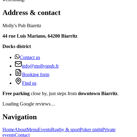
Address & contact
Molly's Pub Biarritz
44 rue Luis Mariano, 64200 Biarritz
Docks district
Contact us
info@mollyspub.fr
Booking form
Find us
Free parking
close by, just steps from
downtown Biarritz
.
Loading Google reviews…
Navigation
Home
About
Menu
Events
Rugby & sport
Poker night
Private
events
Contact