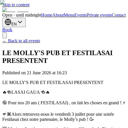
Skip to content
Open · until midnight
Home
About
Menu
Events
Private events
Contact
EN
Book
← Back to all events
LE MOLLY'S PUB ET FESTILASAI
PRESENTENT
Published on 21 June 2026 at 16:23
LE MOLLY'S PUB ET FESTILASAI PRESENTENT
🔥🍻LASAI GAUA 🍻🔥
🤪 Pour nos 20 ans ( FESTILASAI) , on fait les choses en grand ! ⚡️
🫵🏽Alors retrouvez-nous le vendredi 3 juillet pour une soirée
Festilasai chez notre partenaire, le Molly’s pub ! 🥳