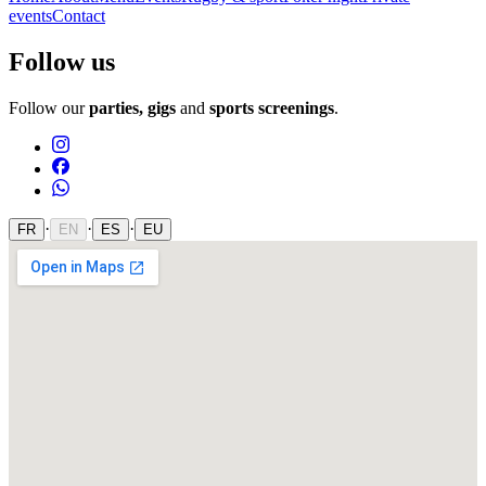
events
Contact
Follow us
Follow our
parties, gigs
and
sports screenings
.
·
·
·
FR
EN
ES
EU