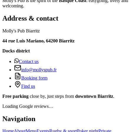
Molly's Pub is the spirit of the
Basque Coast
: easygoing, lively and
welcoming.
Address & contact
Molly's Pub Biarritz
44 rue Luis Mariano, 64200 Biarritz
Docks district
Contact us
info@mollyspub.fr
Booking form
Find us
Free parking
close by, just steps from
downtown Biarritz
.
Loading Google reviews…
Navigation
Home
About
Menu
Events
Rugby & sport
Poker night
Private