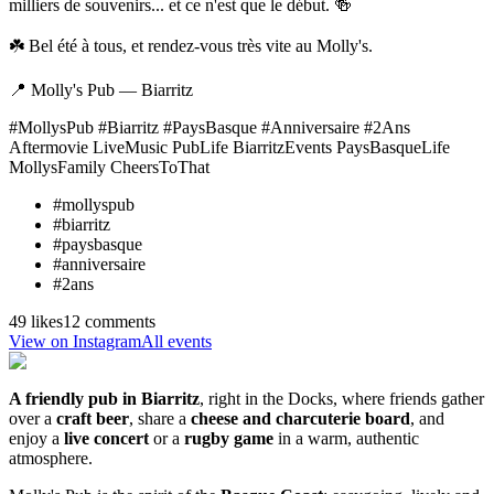
milliers de souvenirs... et ce n'est que le début. 🍻
☘️ Bel été à tous, et rendez-vous très vite au Molly's.
📍 Molly's Pub — Biarritz
#MollysPub #Biarritz #PaysBasque #Anniversaire #2Ans
Aftermovie LiveMusic PubLife BiarritzEvents PaysBasqueLife
MollysFamily CheersToThat
#
mollyspub
#
biarritz
#
paysbasque
#
anniversaire
#
2ans
49 likes
12 comments
View on Instagram
All events
A friendly pub in Biarritz
, right in the Docks, where friends gather
over a
craft beer
, share a
cheese and charcuterie board
, and
enjoy a
live concert
or a
rugby game
in a warm, authentic
atmosphere.