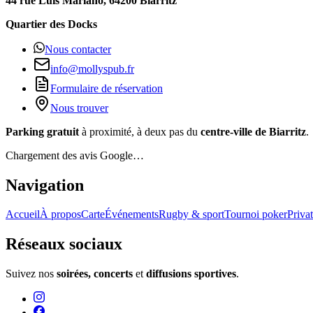
44 rue Luis Mariano, 64200 Biarritz
Quartier des Docks
Nous contacter
info@mollyspub.fr
Formulaire de réservation
Nous trouver
Parking gratuit
à proximité, à deux pas du
centre-ville de Biarritz
.
Chargement des avis Google…
Navigation
Accueil
À propos
Carte
Événements
Rugby & sport
Tournoi poker
Privat
Réseaux sociaux
Suivez nos
soirées, concerts
et
diffusions sportives
.