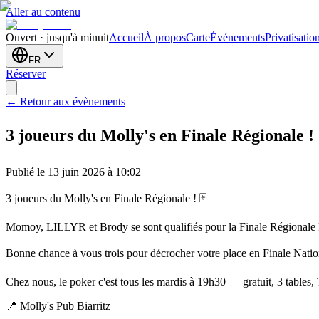
Aller au contenu
Ouvert · jusqu'à minuit
Accueil
À propos
Carte
Événements
Privatisatio
FR
Réserver
← Retour aux évènements
3 joueurs du Molly's en Finale Régionale ! 
Publié le 13 juin 2026 à 10:02
3 joueurs du Molly's en Finale Régionale ! 🃏
Momoy, LILLYR et Brody se sont qualifiés pour la Finale Régional
Bonne chance à vous trois pour décrocher votre place en Finale Nati
Chez nous, le poker c'est tous les mardis à 19h30 — gratuit, 3 tables, 
📍 Molly's Pub Biarritz