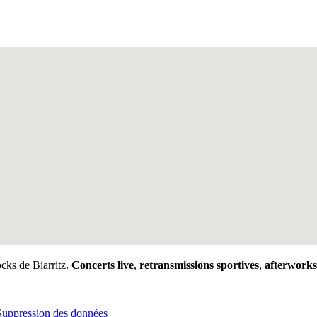
ks de Biarritz.
Concerts live
,
retransmissions sportives
,
afterworks
Suppression des données