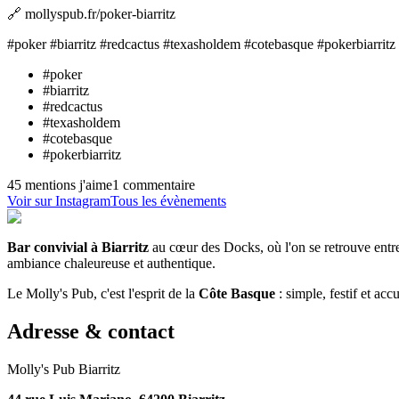
🔗 mollyspub.fr/poker-biarritz
#poker #biarritz #redcactus #texasholdem #cotebasque #pokerbiarritz
#
poker
#
biarritz
#
redcactus
#
texasholdem
#
cotebasque
#
pokerbiarritz
45 mentions j'aime
1 commentaire
Voir sur Instagram
Tous les évènements
Bar convivial à Biarritz
au cœur des Docks, où l'on se retrouve entr
ambiance chaleureuse et authentique.
Le Molly's Pub, c'est l'esprit de la
Côte Basque
: simple, festif et accu
Adresse & contact
Molly's Pub Biarritz