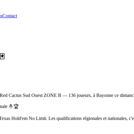
ns
Contact
🃏
e Red Cactus Sud Ouest ZONE B — 136 joueurs, à Bayonne ce dimanch
onale 🤞🏆
Texas Hold'em No Limit. Les qualifications régionales et nationales, c'e