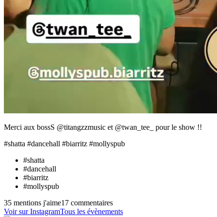
Merci aux bossS @titangzzmusic et @twan_tee_ pour le show !!
#shatta #dancehall #biarritz #mollyspub
#
shatta
#
dancehall
#
biarritz
#
mollyspub
35 mentions j'aime
17 commentaires
Voir sur Instagram
Tous les évènements