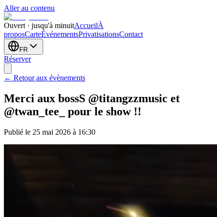
Aller au contenu
Ouvert · jusqu'à minuit
Accueil
À
propos
Carte
Événements
Privatisations
Contact
FR
Réserver
← Retour aux évènements
Merci aux bossS @titangzzmusic et
@twan_tee_ pour le show !!
Publié le 25 mai 2026 à 16:30