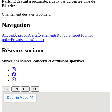
Parking gratuit
à proximité, à deux pas du
centre-ville de
Biarritz
.
Chargement des avis Google…
Navigation
Accueil
À propos
Carte
Événements
Rugby & sport
Tournoi
poker
Privatisations
Contact
Réseaux sociaux
Suivez nos
soirées, concerts
et
diffusions sportives
.
·
·
·
FR
EN
ES
EU