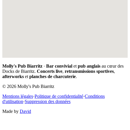
Molly's Pub Biarritz
·
Bar convivial
et
pub anglais
au cœur des
Docks de Biarritz.
Concerts live
,
retransmissions sportives
,
afterworks
et
planches de charcuterie
.
© 2026 Molly's Pub Biarritz
Mentions légales
·
Politique de confidentialité
·
Conditions
d'utilisation
·
Suppression des données
Made by
David