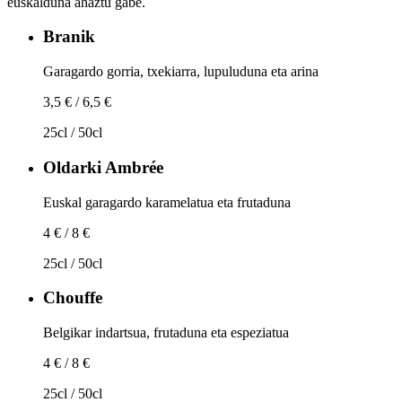
euskalduna ahaztu gabe.
Branik
Garagardo gorria, txekiarra, lupuluduna eta arina
3,5 € / 6,5 €
25cl / 50cl
Oldarki Ambrée
Euskal garagardo karamelatua eta frutaduna
4 € / 8 €
25cl / 50cl
Chouffe
Belgikar indartsua, frutaduna eta espeziatua
4 € / 8 €
25cl / 50cl