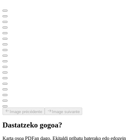
Image précédente
Image suivante
Dastatzeko gogoa?
Karta osoa PDFan dago. Ekitaldi pribatu baterako edo edozein