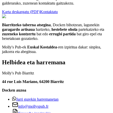
galderarako, zuzenean kontaktatu gaitzakezu.
Karta deskargatu (PDF)
Kontaktatu
Biarritzeko taberna atsegina
, Docken bihotzean, lagunekin
garagardo artisaua
hartzeko,
hestebete ohola
partekatzeko eta
zuzeneko kontzertu
bat edo
errugbi partida
bat giro epel eta
benetakoan gozatzeko.
Molly's Pub-ek
Euskal Kostaldea
-ren izpiritua dakar: sinplea,
jaikorra eta abegitsua.
Helbidea eta harremana
Molly's Pub Biarritz
44 rue Luis Mariano, 64200 Biarritz
Docken auzoa
Jarri gurekin harremanetan
info@mollyspub.fr