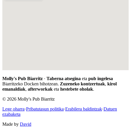
Molly's Pub Biarritz
·
Taberna atsegina
eta
pub ingelesa
Biarritzeko Docken bihotzean.
Zuzeneko kontzertuak
,
kirol
emanaldiak
,
afterworkak
eta
hestebete oholak
.
© 2026 Molly's Pub Biarritz
Lege oharra
·
Pribatutasun politika
·
Erabilera baldintzak
·
Datuen
ezabaketa
Made by
David