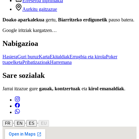
Erreserba inprimakia
Aurkitu gaitzazue
Doako aparkalekua
gertu,
Biarritzeko erdigunetik
pauso batera.
Google iritziak kargatzen…
Nabigazioa
Hasiera
Guri buruz
Karta
Ekitaldiak
Errugbia eta kirola
Poker
txapelketa
Pribatizazioak
Harremana
Sare sozialak
Jarrai itzazue gure
gauak, kontzertuak
eta
kirol emanaldiak
.
·
·
·
FR
EN
ES
EU