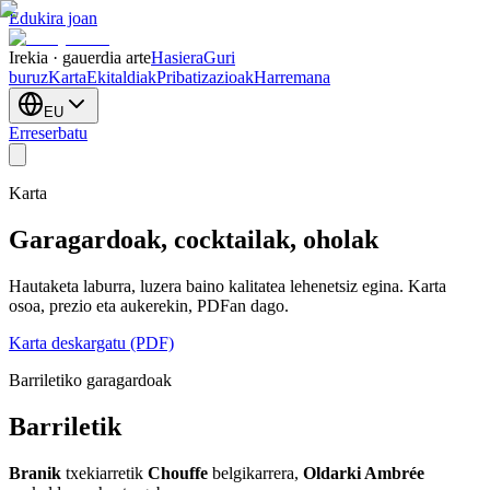
Edukira joan
Irekia · gauerdia arte
Hasiera
Guri
buruz
Karta
Ekitaldiak
Pribatizazioak
Harremana
EU
Erreserbatu
Karta
Garagardoak, cocktailak, oholak
Hautaketa laburra, luzera baino kalitatea lehenetsiz egina. Karta
osoa, prezio eta aukerekin, PDFan dago.
Karta deskargatu (PDF)
Barriletiko garagardoak
Barriletik
Branik
txekiarretik
Chouffe
belgikarrera,
Oldarki Ambrée