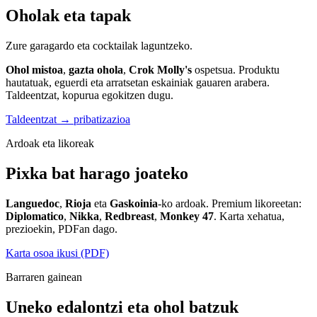
Oholak eta tapak
Zure garagardo eta cocktailak laguntzeko.
Ohol mistoa
,
gazta ohola
,
Crok Molly's
ospetsua. Produktu
hautatuak, eguerdi eta arratsetan eskainiak gauaren arabera.
Taldeentzat, kopurua egokitzen dugu.
Taldeentzat → pribatizazioa
Ardoak eta likoreak
Pixka bat harago joateko
Languedoc
,
Rioja
eta
Gaskoinia
-ko ardoak. Premium likoreetan:
Diplomatico
,
Nikka
,
Redbreast
,
Monkey 47
. Karta xehatua,
prezioekin, PDFan dago.
Karta osoa ikusi (PDF)
Barraren gainean
Uneko edalontzi eta ohol batzuk