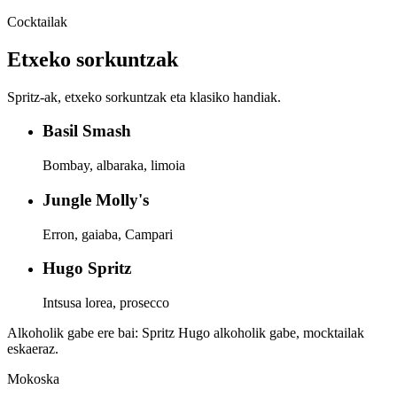
Cocktailak
Etxeko sorkuntzak
Spritz-ak, etxeko sorkuntzak eta klasiko handiak.
Basil Smash
Bombay, albaraka, limoia
Jungle Molly's
Erron, gaiaba, Campari
Hugo Spritz
Intsusa lorea, prosecco
Alkoholik gabe ere bai: Spritz Hugo alkoholik gabe, mocktailak
eskaeraz.
Mokoska