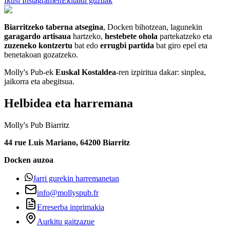
Ikusi Instagramen
Ekitaldi guztiak
Biarritzeko taberna atsegina
, Docken bihotzean, lagunekin
garagardo artisaua
hartzeko,
hestebete ohola
partekatzeko eta
zuzeneko kontzertu
bat edo
errugbi partida
bat giro epel eta
benetakoan gozatzeko.
Molly's Pub-ek
Euskal Kostaldea
-ren izpiritua dakar: sinplea,
jaikorra eta abegitsua.
Helbidea eta harremana
Molly's Pub Biarritz
44 rue Luis Mariano, 64200 Biarritz
Docken auzoa
Jarri gurekin harremanetan
info@mollyspub.fr
Erreserba inprimakia
Aurkitu gaitzazue