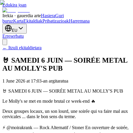
Edukira joan
Irekia · gauerdia arte
Hasiera
Guri
buruz
Karta
Ekitaldiak
Pribatizazioak
Harremana
EU
Erreserbatu
← Itzuli ekitaldietara
🤘 SAMEDI 6 JUIN — SOIRÉE METAL
AU MOLLY'S PUB
1 June 2026 at 17:03-an argitaratua
🤘 SAMEDI 6 JUIN — SOIRÉE METAL AU MOLLY'S PUB
Le Molly's se met en mode brutal ce week-end 🔥
Deux groupes locaux, un son lourd, une soirée qui va faire mal aux
cervicales ... dans le bon sens du terme.
⚡ @moirakrank — Rock Alternatif / Stoner En ouverture de soirée,