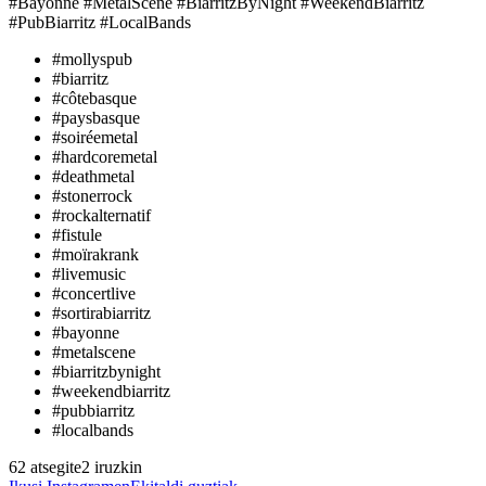
#Bayonne #MetalScene #BiarritzByNight #WeekendBiarritz
#PubBiarritz #LocalBands
#
mollyspub
#
biarritz
#
côtebasque
#
paysbasque
#
soiréemetal
#
hardcoremetal
#
deathmetal
#
stonerrock
#
rockalternatif
#
fistule
#
moïrakrank
#
livemusic
#
concertlive
#
sortirabiarritz
#
bayonne
#
metalscene
#
biarritzbynight
#
weekendbiarritz
#
pubbiarritz
#
localbands
62 atsegite
2 iruzkin