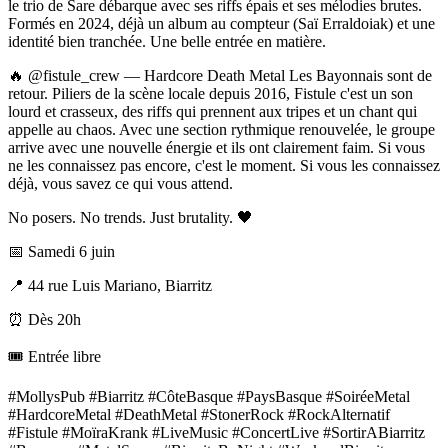
le trio de Sare débarque avec ses riffs épais et ses mélodies brutes.
Formés en 2024, déjà un album au compteur (Saï Erraldoiak) et une
identité bien tranchée. Une belle entrée en matière.
🔥 @fistule_crew — Hardcore Death Metal Les Bayonnais sont de
retour. Piliers de la scène locale depuis 2016, Fistule c'est un son
lourd et crasseux, des riffs qui prennent aux tripes et un chant qui
appelle au chaos. Avec une section rythmique renouvelée, le groupe
arrive avec une nouvelle énergie et ils ont clairement faim. Si vous
ne les connaissez pas encore, c'est le moment. Si vous les connaissez
déjà, vous savez ce qui vous attend.
No posers. No trends. Just brutality. 🖤
📅 Samedi 6 juin
📍 44 rue Luis Mariano, Biarritz
⏰ Dès 20h
🎟️ Entrée libre
#MollysPub #Biarritz #CôteBasque #PaysBasque #SoiréeMetal
#HardcoreMetal #DeathMetal #StonerRock #RockAlternatif
#Fistule #MoïraKrank #LiveMusic #ConcertLive #SortirABiarritz