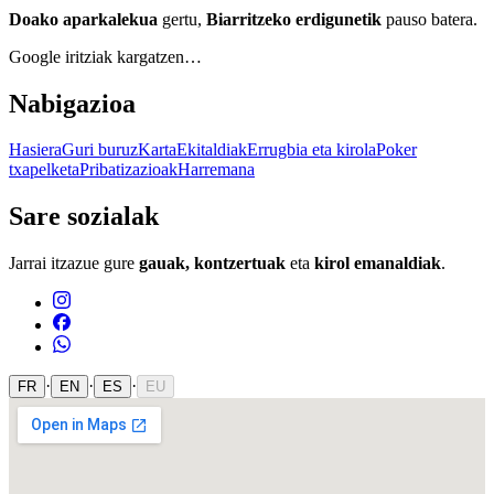
Doako aparkalekua
gertu,
Biarritzeko erdigunetik
pauso batera.
Google iritziak kargatzen…
Nabigazioa
Hasiera
Guri buruz
Karta
Ekitaldiak
Errugbia eta kirola
Poker
txapelketa
Pribatizazioak
Harremana
Sare sozialak
Jarrai itzazue gure
gauak, kontzertuak
eta
kirol emanaldiak
.
·
·
·
FR
EN
ES
EU