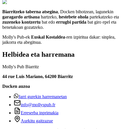
Biarritzeko taberna atsegina
, Docken bihotzean, lagunekin
garagardo artisaua
hartzeko,
hestebete ohola
partekatzeko eta
zuzeneko kontzertu
bat edo
errugbi partida
bat giro epel eta
benetakoan gozatzeko.
Molly's Pub-ek
Euskal Kostaldea
-ren izpiritua dakar: sinplea,
jaikorra eta abegitsua.
Helbidea eta harremana
Molly's Pub Biarritz
44 rue Luis Mariano, 64200 Biarritz
Docken auzoa
Jarri gurekin harremanetan
info@mollyspub.fr
Erreserba inprimakia
Aurkitu gaitzazue