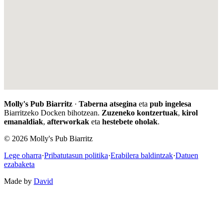
Molly's Pub Biarritz
·
Taberna atsegina
eta
pub ingelesa
Biarritzeko Docken bihotzean.
Zuzeneko kontzertuak
,
kirol
emanaldiak
,
afterworkak
eta
hestebete oholak
.
© 2026 Molly's Pub Biarritz
Lege oharra
·
Pribatutasun politika
·
Erabilera baldintzak
·
Datuen
ezabaketa
Made by
David