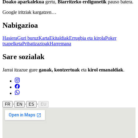
Doako aparkalekua
gertu,
Biarritzeko erdigunetik
pauso batera.
Google iritziak kargatzen…
Nabigazioa
Hasiera
Guri buruz
Karta
Ekitaldiak
Errugbia eta kirola
Poker
txapelketa
Pribatizazioak
Harremana
Sare sozialak
Jarrai itzazue gure
gauak, kontzertuak
eta
kirol emanaldiak
.
·
·
·
FR
EN
ES
EU