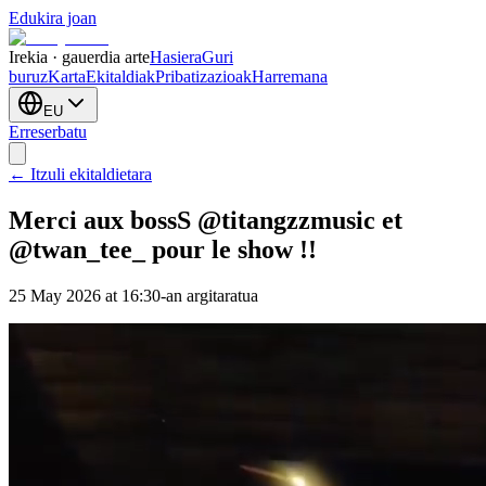
Edukira joan
Irekia · gauerdia arte
Hasiera
Guri
buruz
Karta
Ekitaldiak
Pribatizazioak
Harremana
EU
Erreserbatu
← Itzuli ekitaldietara
Merci aux bossS @titangzzmusic et
@twan_tee_ pour le show !!
25 May 2026 at 16:30-an argitaratua