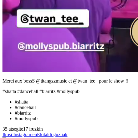
Merci aux bossS @titangzzmusic et @twan_tee_ pour le show !!
#shatta #dancehall #biarritz #mollyspub
#
shatta
#
dancehall
#
biarritz
#
mollyspub
35 atsegite
17 iruzkin
Ikusi Instagramen
Ekitaldi guztiak