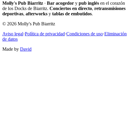
Molly's Pub Biarritz
·
Bar acogedor
y
pub inglés
en el corazón
de los Docks de Biarritz.
Conciertos en directo
,
retransmisiones
deportivas
,
afterworks
y
tablas de embutidos
.
© 2026 Molly's Pub Biarritz
Aviso legal
·
Política de privacidad
·
Condiciones de uso
·
Eliminación
de datos
Made by
David