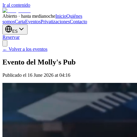
Ir al contenido
Abierto · hasta medianoche
Inicio
Quiénes
somos
Carta
Eventos
Privatizaciones
Contacto
ES
Reservar
← Volver a los eventos
Evento del Molly's Pub
Publicado el 16 June 2026 at 04:16