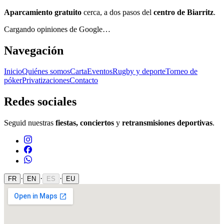
Aparcamiento gratuito
cerca, a dos pasos del
centro de Biarritz
.
Cargando opiniones de Google…
Navegación
Inicio
Quiénes somos
Carta
Eventos
Rugby y deporte
Torneo de
póker
Privatizaciones
Contacto
Redes sociales
Seguid nuestras
fiestas, conciertos
y
retransmisiones deportivas
.
·
·
·
FR
EN
ES
EU