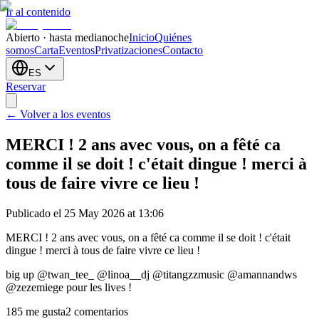
Ir al contenido
Abierto · hasta medianoche
Inicio
Quiénes
somos
Carta
Eventos
Privatizaciones
Contacto
ES
Reservar
← Volver a los eventos
MERCI ! 2 ans avec vous, on a fêté ca
comme il se doit ! c'était dingue ! merci à
tous de faire vivre ce lieu !
Publicado el 25 May 2026 at 13:06
MERCI ! 2 ans avec vous, on a fêté ca comme il se doit ! c'était
dingue ! merci à tous de faire vivre ce lieu !
big up @twan_tee_ @linoa__dj @titangzzmusic @amannandws
@zezemiege pour les lives !
185 me gusta
2 comentarios